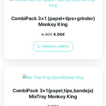
CombiPack 3×1 (papel+tips+grinder)
Monkey King
4.90
€
4.00
€
AÑADIR AL CARRITO
CombiPack 3×1(papel,tips,bandeja)
MixTray Monkey King