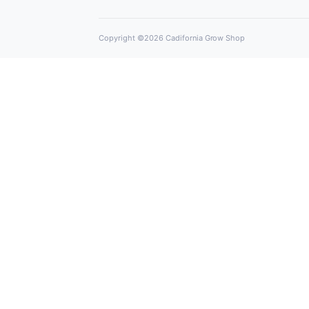
Cadifornia Growsh
Tú Grow experto en autocultivo en El P
María
Calle Giralda 12
El Puerto de Santa María
info@cadiforniagrowshop.com
Síguenos