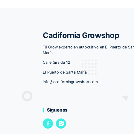
Root-Juice 250ml. Bio Bizz
13.00
€
12.25
€
AÑADIR AL CARRITO