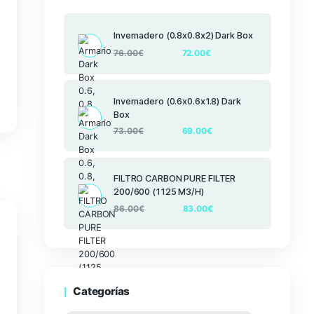
Productos
Invernadero (
76.00
€
natural
Invernadero (
Box
73.00
€
FILTRO CARBO
200/600 (112
86.00
€