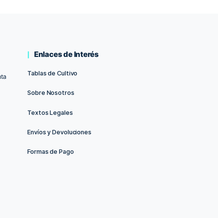
Top-Max 500ml. Bio Bizz
Microbes
13.50
€
11.50
€
63.
AÑADIR AL CARRITO
AÑA