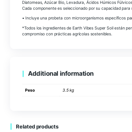
Con Earth Vibes Super Soil, experimentarás una 
tiempo el bienestar del planeta. Esta innovadora 
que desea potenciar sus cultivos de forma natura
Ingredientes
Carbón Vegetal, Harina de Hueso, Dolomita, Alfal
Diatomeas, Azúcar Bio, Levadura, Ácidos Húmico
Cada componente es seleccionado por su capacida
• Incluye una probeta con microorganismos especí
*Todos los ingredientes de Earth Vibes Super Soi
compromiso con prácticas agrícolas sostenibles.