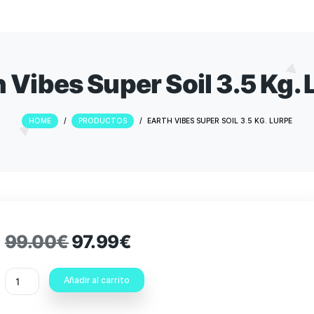
arth Vibes Super Soil 
HOME
/
PRODUCTOS
/
EARTH VIBES SUPER 
99.00
€
97.99
€