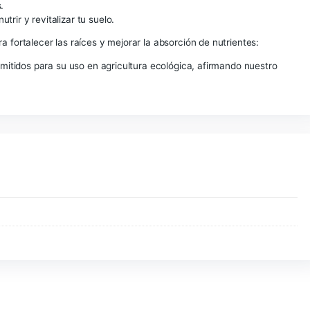
mejora notable en el crecimiento y la salud de tus plantas,
solución de Lurpe Natural Solutions es esencial para todo jar
l, efectiva y sostenible.
fa, Ortiga, Cola de Caballo enriquecen esta fórmula junto co
s Fúlvicos.
d para nutrir y revitalizar tu suelo.
ficos para fortalecer las raíces y mejorar la absorción de n
l están permitidos para su uso en agricultura ecológica, afi