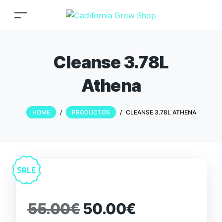
Cleanse 3.78L
Athena
HOME
/
PRODUCTOS
/
CLEANSE 3.78L ATHENA
55.00
€
50.00
€