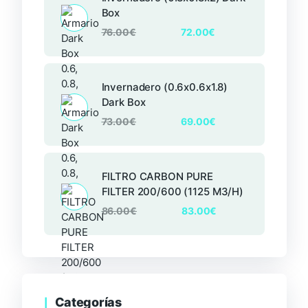
Box
76.00
€
72.00
€
Invernadero (0.6x0.6x1.8)
Dark Box
73.00
€
69.00
€
FILTRO CARBON PURE
FILTER 200/600 (1125 M3/H)
86.00
€
83.00
€
Categorías