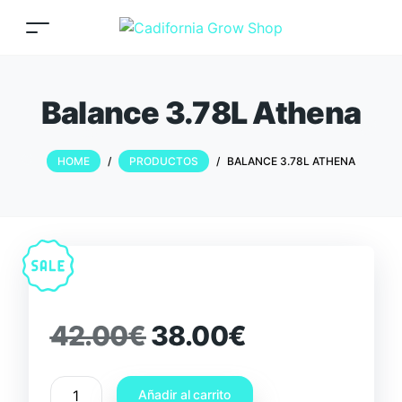
Balance 3.78L Athena
HOME
/
PRODUCTOS
/
BALANCE 3.78L ATHENA
42.00
€
38.00
€
Añadir al carrito