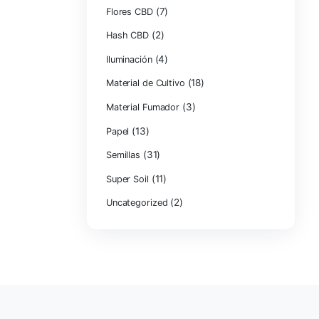
Categorías
(3)
Aceite CBD
(83
Fertilizantes
(7)
Flores CBD
(2)
Hash CBD
(4)
Iluminación
Material de Cult
Material Fumado
(13)
Papel
(31)
Semillas