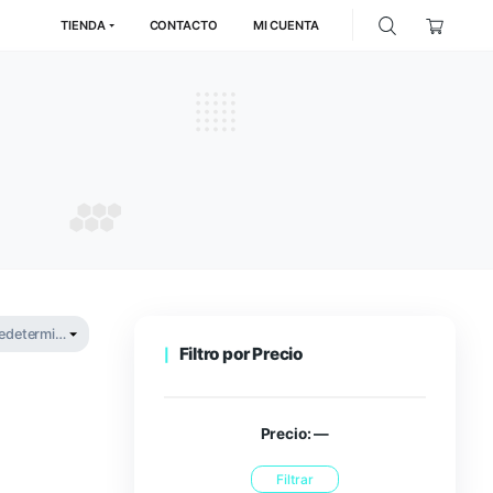
TIENDA
CONTACTO
MI
 Bloom
 BLOOM
Filtro por P