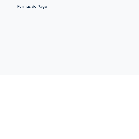
op
Enlaces de Interés
Tablas de Cultivo
uerto de Santa
Sobre Nosotros
Textos Legales
Envíos y Devoluciones
Formas de Pago