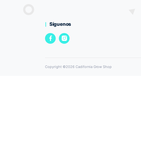
Cadifornia Growsh
Tú Grow experto en autocultivo en El P
María
Calle Giralda 12
El Puerto de Santa María
info@cadiforniagrowshop.com
Síguenos