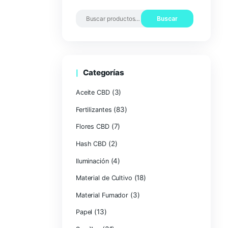
Buscar Pro
Categorías
(3)
Aceite CBD
(83
Fertilizantes
(7)
Flores CBD
(2)
Hash CBD