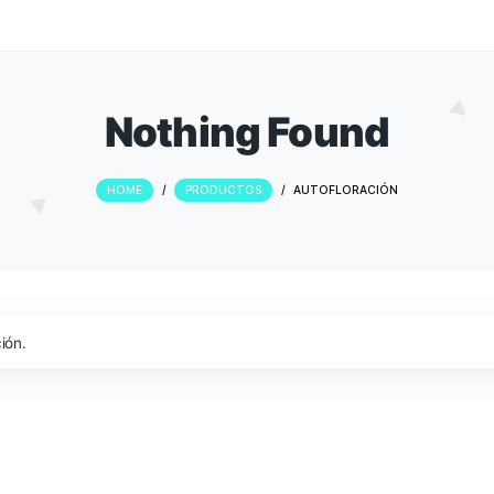
Nothing Fou
HOME
/
PRODUCTOS
/
AUTOFL
 tu selección.