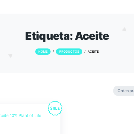
Etiqueta:
Ace
HOME
/
PRODUCTOS
/
ACE