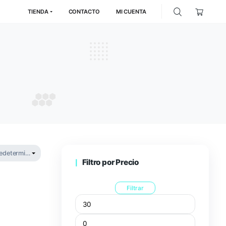
TIENDA
CONTACTO
MI
ite
ITE
Filtro por P