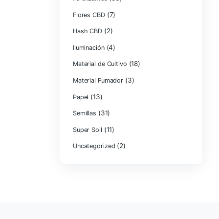
Categorías
(3)
Aceite CBD
(83
Fertilizantes
(7)
Flores CBD
(2)
Hash CBD
(4)
Iluminación
Material de Cult
Material Fumado
(13)
Papel
(31)
Semillas