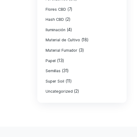
Categorías
(3)
Aceite CBD
(83
Fertilizantes
(7)
Flores CBD
(2)
Hash CBD
(4)
Iluminación
Material de Cult
Material Fumad
(13)
Papel
(31)
Semillas