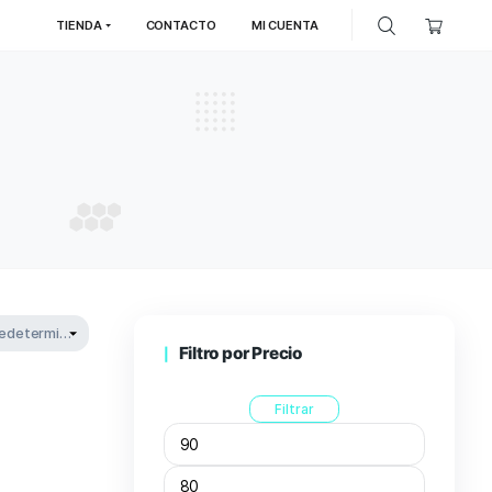
TIENDA
CONTACTO
MI
5m3
5M3
Filtro por P