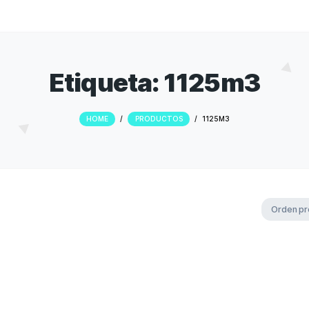
Etiqueta:
112
HOME
/
PRODUCTOS
/
112