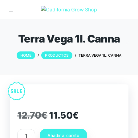
Terra Vega 1l. Canna
HOME
/
PRODUCTOS
/
TERRA VEGA 1L. CANNA
12.70
€
11.50
€
Añadir al carrito