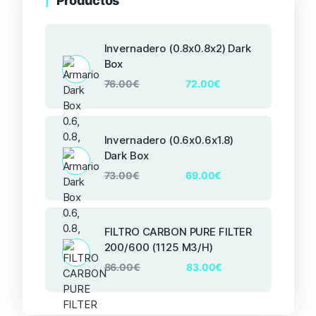
Productos
Invernadero (0.8x0.8x2) Dark
Box
76.00
€
72.00
€
Invernadero (0.6x0.6x1.8)
Dark Box
73.00
€
69.00
€
FILTRO CARBON PURE FILTER
200/600 (1125 M3/H)
86.00
€
83.00
€