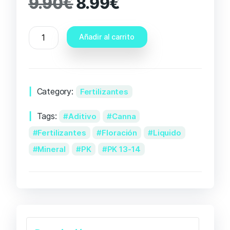
9.90
€
8.99
€
Añadir al carrito
Category:
Fertilizantes
Tags:
Aditivo
Canna
Fertilizantes
Floración
Liquido
Mineral
PK
PK 13-14