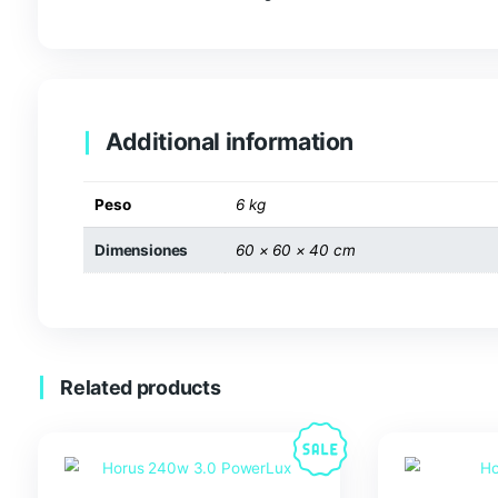
Description
Luminaria LED HORUS 360W 3.0 POWERLUX
,
potencia, cobertura y eficiencia
. Con
360W de
iluminación intensa y homogénea gracias a sus
rojos por barra
. Incorpora
protección IP65
,
vid
en entornos de cultivo exigentes.
Additional information
Peso
6 kg
Dimensiones
60 × 60 × 40 cm