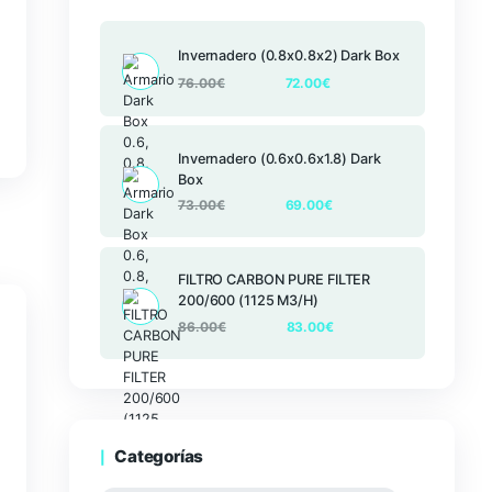
Productos
Invernadero (
76.00
€
PowerLux
Invernadero (
Box
73.00
€
FILTRO CARBO
200/600 (112
86.00
€