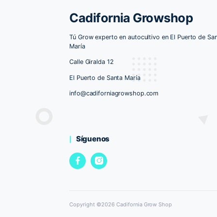
LED HORUS 240W 3.0 POWERLUX
LE
130.00
€
110.00
€
AÑADIR AL CARRITO
Cadifornia Growsh
Tú Grow experto en autocultivo en El P
María