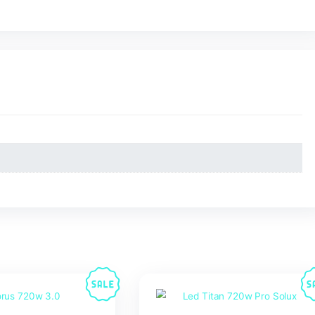
 diseñada para cultivos profesionales que buscan un
equilib
 consumo
,
eficiencia 3.0 µmol/J
y un
PPF de 1080 µmol/s
chips Samsung 2.81 B+ Pro y OSRAM OSLON SSL 660nm
,
a útil superior a 50.000 horas
y
2 años de garantía
, garan