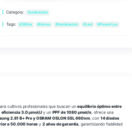
Añadir al carrito
Category:
Iluminación
Tags:
360w
Horus
Iluminacion
Led