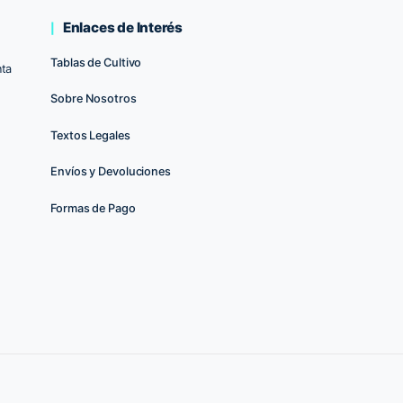
D HORUS 720W 3.0 POWERLUX
Sistema LED T
220.00
€
190.00
€
220.
AÑADIR AL CARRITO
AÑA
op
Enlaces de Interés
Tablas de Cultivo
uerto de Santa
Sobre Nosotros