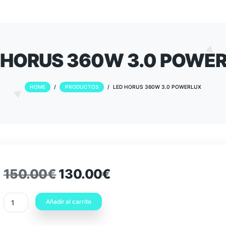
LED HORUS 360W 3.
HOME
/
PRODUCTOS
/
LED HORUS 360
150.00
€
130.00
€