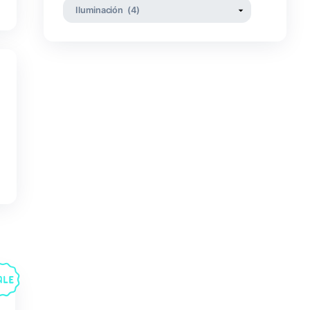
rio óptimo entre
, ofrece una
 con
14 diodos
Categorías
tizando fiabilidad