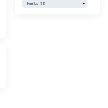
te
Categorías
lue Black, Maple
y acaramelado con
entre los