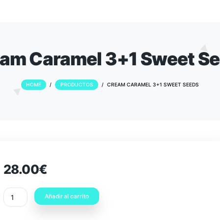
Cream Caramel 3+1 S
HOME
/
PRODUCTOS
/
CREAM CARAMEL 
28.00
€