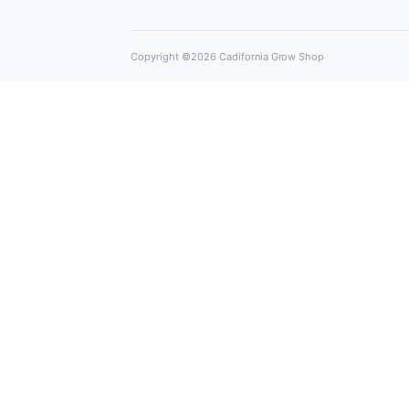
Cadifornia Growsh
Tú Grow experto en autocultivo en El P
María
Calle Giralda 12
El Puerto de Santa María
info@cadiforniagrowshop.com
Síguenos