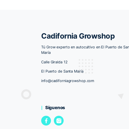
Boofalicius 3+1 Bask Triangle
D
Farms Fem
45.00
€
AÑADIR AL CARRITO