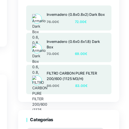
Productos
Invernadero (
76.00
€
Sweet Seeds
Invernadero (
Box
73.00
€
FILTRO CARBO
200/600 (112
86.00
€