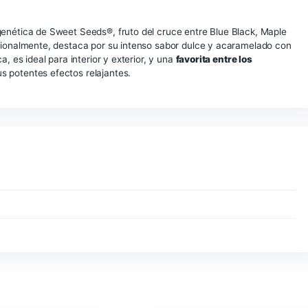
le Leaf Indica x Whi
colección genética de Sweet Seeds®, fruto del cruce entre B
da internacionalmente, destaca por su intenso sabor dulce 
ca clásica, es ideal para interior y exterior, y una
favorita 
dica
, por sus potentes efectos relajantes.