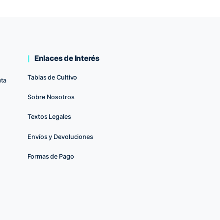
ulce de Hash 5+2 Bask Triangle
Milkybarz 13 
Farm Fem
70.00
€
AÑADIR AL CARRITO
AÑA