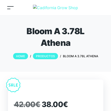
Bloom A 3.78L
Athena
HOME
/
PRODUCTOS
/
BLOOM A 3.78L ATHENA
42.00
€
38.00
€